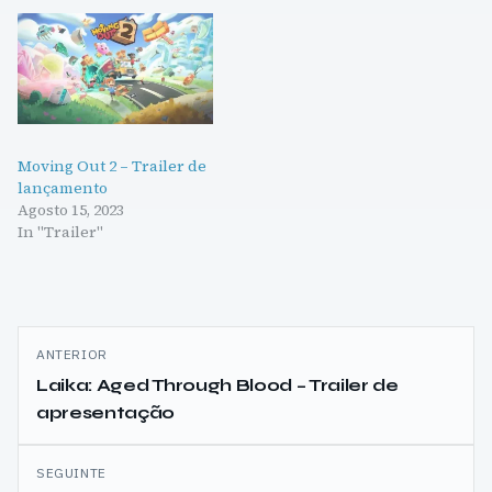
Moving Out 2 – Trailer de
lançamento
Agosto 15, 2023
In "Trailer"
Navegação
ANTERIOR
de
Laika: Aged Through Blood – Trailer de
apresentação
artigos
SEGUINTE