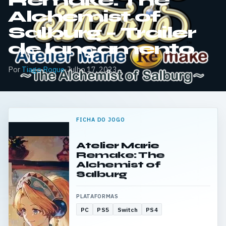
Remake: The
Alchemist of
Salburg – Trailer
de lançamento
Por
Tiago Roque
·
Julho 17, 2023
FICHA DO JOGO
Atelier Marie
Remake: The
Alchemist of
Salburg
PLATAFORMAS
PC
PS5
Switch
PS4