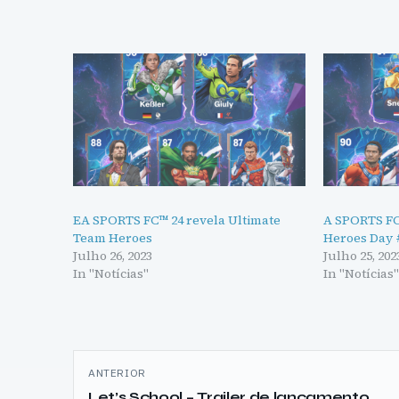
EA SPORTS FC™ 24 revela Ultimate
A SPORTS FC
Team Heroes
Heroes Day 
Julho 26, 2023
Julho 25, 202
In "Notícias"
In "Notícias
Navegação
ANTERIOR
de
Let’s School – Trailer de lançamento