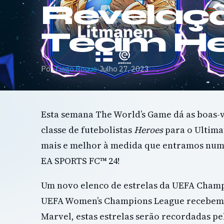
Revelaçã
Team He
Por
Tiago Roque
·
Julho 27, 2023
Esta semana The World’s Game dá as boas-
classe de futebolistas
Heroes
para o Ultima
mais e melhor à medida que entramos num
EA SPORTS FC™ 24!
Um novo elenco de estrelas da UEFA Champ
UEFA Women’s Champions League recebem 
Marvel, estas estrelas serão recordadas 