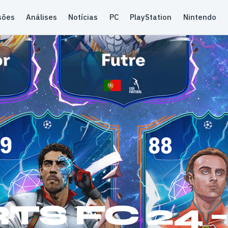
sões
Análises
Notícias
PC
PlayStation
Nintendo
TS FC 24 –