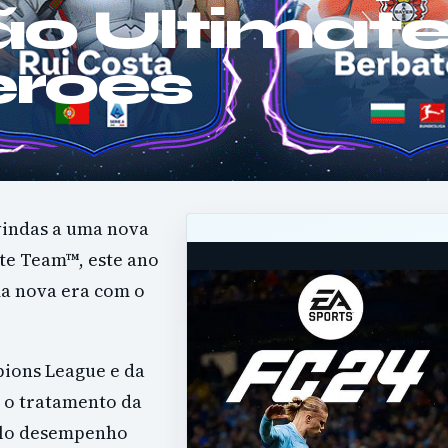
o Ultimat
roes
vindas a uma nova
te Team™, este ano
a nova era com o
ions League e da
o tratamento da
pelo desempenho