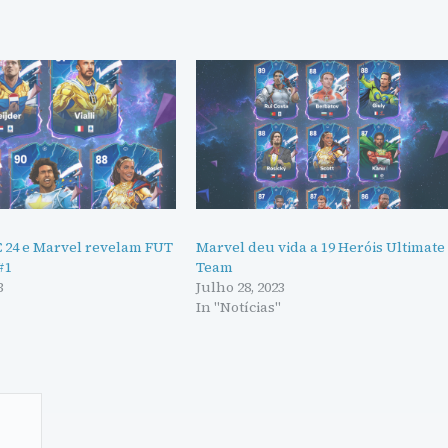
 24 e Marvel revelam FUT
Marvel deu vida a 19 Heróis Ultimate
#1
Team
3
Julho 28, 2023
"
In "Notícias"