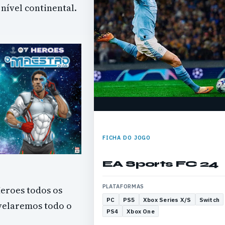
 nível continental.
FICHA DO JOGO
EA Sports FC 24
PLATAFORMAS
eroes todos os
PC
PS5
Xbox Series X/S
Switch
evelaremos todo o
PS4
Xbox One