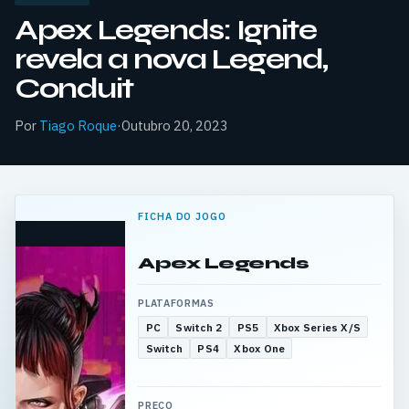
Apex Legends: Ignite
revela a nova Legend,
Conduit
Por
Tiago Roque
·
Outubro 20, 2023
FICHA DO JOGO
Apex Legends
PLATAFORMAS
PC
Switch 2
PS5
Xbox Series X/S
Switch
PS4
Xbox One
PREÇO