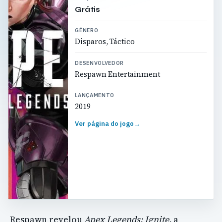
Grátis
GÉNERO
Disparos, Táctico
DESENVOLVEDOR
Respawn Entertainment
LANÇAMENTO
2019
Ver página do jogo
→
Respawn revelou
Apex Legends: Ignite,
a