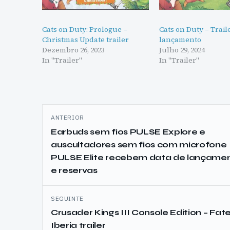
Cats on Duty: Prologue –
Cats on Duty – Trail
Christmas Update trailer
lançamento
Dezembro 26, 2023
Julho 29, 2024
In "Trailer"
In "Trailer"
Navegação
ANTERIOR
de
Earbuds sem fios PULSE Explore e
auscultadores sem fios com microfone
artigos
PULSE Elite recebem data de lançame
e reservas
SEGUINTE
Crusader Kings III Console Edition – Fate
Iberia trailer