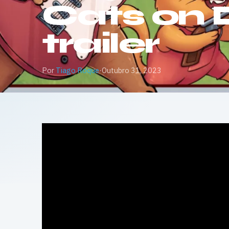
Cats on 
trailer
Por
Tiago Roque
·
Outubro 31, 2023