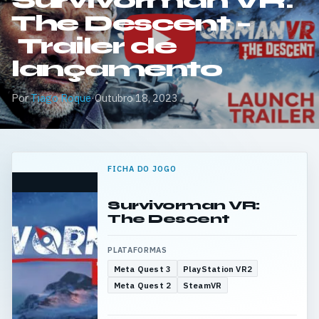
Survivorman VR:
The Descent –
Trailer de
lançamento
Por
Tiago Roque
·
Outubro 18, 2023
FICHA DO JOGO
Survivorman VR:
The Descent
PLATAFORMAS
Meta Quest 3
PlayStation VR2
Meta Quest 2
SteamVR