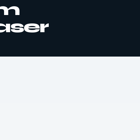
am
aser