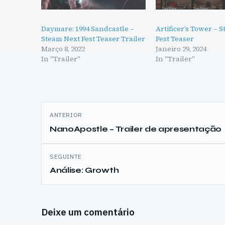
Daymare: 1994 Sandcastle –
Artificer’s Tower – 
Steam Next Fest Teaser Trailer
Fest Teaser
Março 8, 2022
Janeiro 29, 2024
In "Trailer"
In "Trailer"
Navegação
ANTERIOR
de
NanoApostle – Trailer de apresentação
artigos
SEGUINTE
Análise: Growth
Deixe um comentário