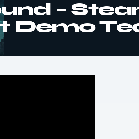
und – Ste
st Demo Te