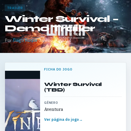
TRAILER
Winter Survival –
Demo Trailer
Por
Tiago Roque
·
Janeiro 30, 2024
FICHA DO JOGO
Winter Survival
(TBD)
GÉNERO
Aventura
Ver página do jogo
→