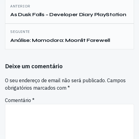
Navegação
ANTERIOR
de
As Dusk Falls – Developer Diary PlayStation
artigos
SEGUINTE
Análise: Momodora: Moonlit Farewell
Deixe um comentário
O seu endereço de email não será publicado.
Campos
obrigatórios marcados com
*
Comentário
*