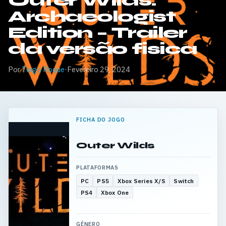
Outer Wilds:
Archaeologist
Edition – Trailer
da versão fisica
Por
Tiago Roque
·
Fevereiro 29, 2024
FICHA DO JOGO
Outer Wilds
PLATAFORMAS
PC
PS5
Xbox Series X/S
Switch
PS4
Xbox One
GÉNERO