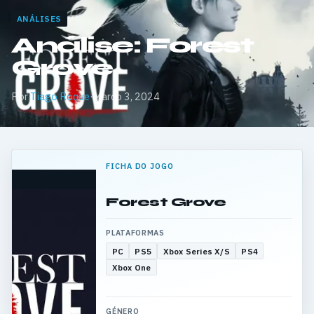
ANÁLISES
Análise: Forest
Grove
Por
Tiago Roque
·
Março 3, 2024
FICHA DO JOGO
Forest Grove
PLATAFORMAS
PC
PS5
Xbox Series X/S
PS4
Xbox One
GÉNERO