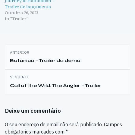
Journey to Foundation –
Trailer de lançamento
Outubro 26, 2023
In "Trailer"
Navegação
ANTERIOR
de
Botanica – Trailer da demo
artigos
SEGUINTE
Call of the Wild: The Angler – Trailer
Deixe um comentário
O seu endereço de email não será publicado.
Campos
obrigatórios marcados com
*