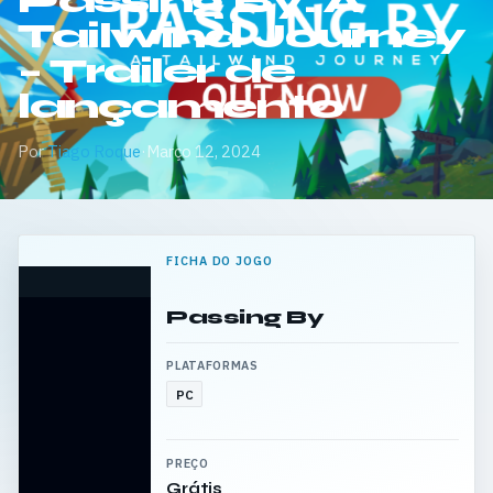
Passing By: A
Tailwind Journey
– Trailer de
lançamento
Por
Tiago Roque
·
Março 12, 2024
FICHA DO JOGO
Passing By
PLATAFORMAS
PC
PREÇO
Grátis