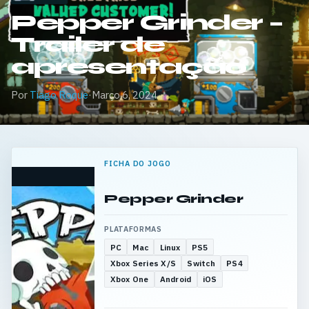
Pepper Grinder –
Trailer de
apresentação
Por
Tiago Roque
·
Março 6, 2024
FICHA DO JOGO
Pepper Grinder
PLATAFORMAS
PC
Mac
Linux
PS5
Xbox Series X/S
Switch
PS4
Xbox One
Android
iOS