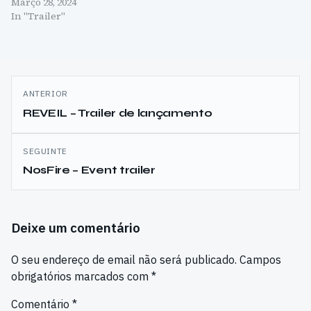
Março 28, 2024
In "Trailer"
Navegação
ANTERIOR
de
REVEIL – Trailer de lançamento
artigos
SEGUINTE
NosFire – Event trailer
Deixe um comentário
O seu endereço de email não será publicado.
Campos
obrigatórios marcados com
*
Comentário
*