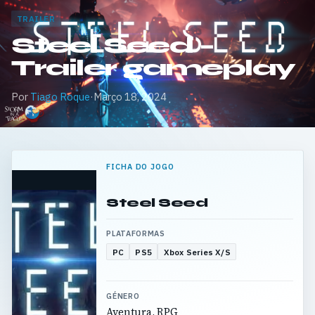
TRAILER
Steel Seed –
Trailer gameplay
Por
Tiago Roque
·
Março 18, 2024
FICHA DO JOGO
Steel Seed
PLATAFORMAS
PC
PS5
Xbox Series X/S
GÉNERO
Aventura, RPG