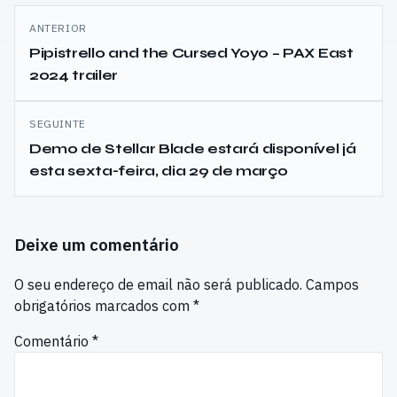
Navegação
ANTERIOR
de
Pipistrello and the Cursed Yoyo – PAX East
2024 trailer
artigos
SEGUINTE
Demo de Stellar Blade estará disponível já
esta sexta-feira, dia 29 de março
Deixe um comentário
O seu endereço de email não será publicado.
Campos
obrigatórios marcados com
*
Comentário
*