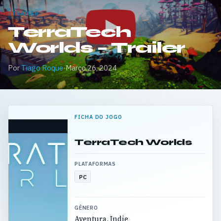
TRAILER
TerraTech
Worlds – Trailer
Por
Tiago Roque
·
Março 26, 2024
FICHA DO JOGO
TerraTech Worlds
PLATAFORMAS
PC
GÉNERO
Aventura, Indie