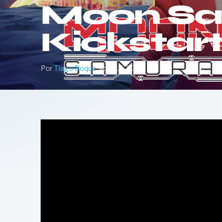
Moon Sa
Kickstart
Por
Tiago Roque
·
Abril 17, 2024