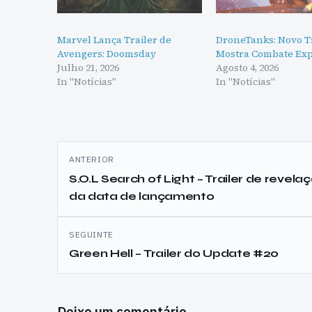
Marvel Lança Trailer de
DroneTanks: Novo T
Avengers: Doomsday
Mostra Combate Exp
Julho 21, 2026
Agosto 4, 2026
In "Notícias"
In "Notícias"
Navegação
ANTERIOR
de
S.O.L Search of Light – Trailer de revela
da data de lançamento
artigos
SEGUINTE
Green Hell – Trailer do Update #20
Deixe um comentário