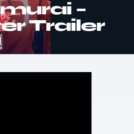
murai –
er Trailer