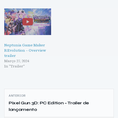
Neptunia Game Maker
R:Evolution – Overview
trailer
Março 27, 2024
In "Trailer"
Navegação
ANTERIOR
de
Pixel Gun 3D: PC Edition – Trailer de
lançamento
artigos