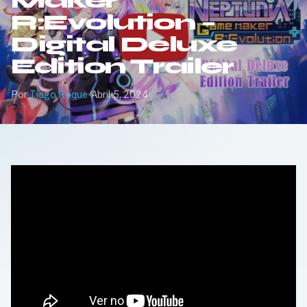
Maker
R:Evolution –
Digital Deluxe
Edition Trailer
Por
Tiago Roque
·
Abril 5, 2024