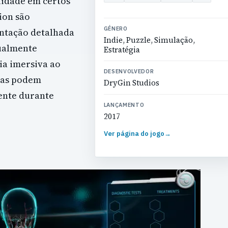
lidade em certos
ion são
GÉNERO
entação detalhada
Indie, Puzzle, Simulação,
sualmente
Estratégia
ia imersiva ao
DESENVOLVEDOR
ivas podem
DryGin Studios
mente durante
LANÇAMENTO
2017
Ver página do jogo
→