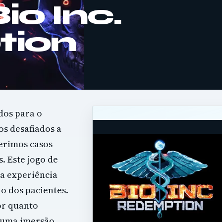
io Inc.
ion
dos para o
s desafiados a
erimos casos
. Este jogo de
ma experiência
ão dos pacientes.
r quanto
e uma imersão