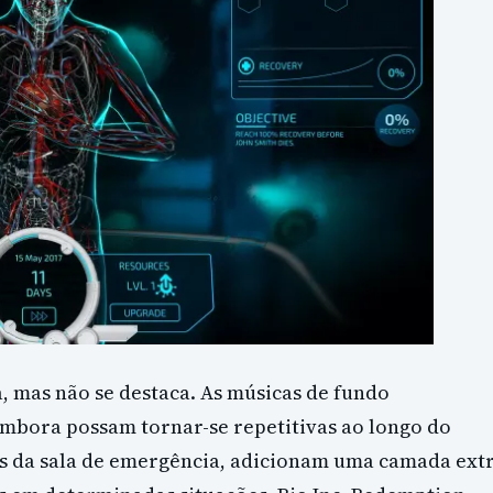
 mas não se destaca. As músicas de fundo
bora possam tornar-se repetitivas ao longo do
es da sala de emergência, adicionam uma camada ext