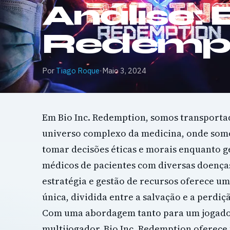
Análise: B
Redempt
Por
Tiago Roque
·
Maio 3, 2024
Em Bio Inc. Redemption, somos transporta
universo complexo da medicina, onde somo
tomar decisões éticas e morais enquanto g
médicos de pacientes com diversas doenças
estratégia e gestão de recursos oferece u
única, dividida entre a salvação e a perdiç
Com uma abordagem tanto para um jogado
multijogador, Bio Inc. Redemption oferec