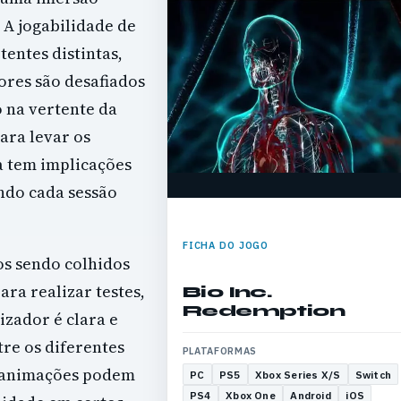
A jogabilidade de
tentes distintas,
dores são desafiados
o na vertente da
ara levar os
a tem implicações
ando cada sessão
FICHA DO JOGO
os sendo colhidos
ara realizar testes,
Bio Inc.
Redemption
izador é clara e
re os diferentes
PLATAFORMAS
s animações podem
PC
PS5
Xbox Series X/S
Switch
PS4
Xbox One
Android
iOS