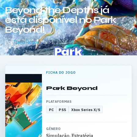
Beyond the Depths já
está disponível no Park
Beyond!
Por
Tiago Roque
·
Maio 1, 2024
FICHA DO JOGO
Park Beyond
PLATAFORMAS
PC
PS5
Xbox Series X/S
GÉNERO
Simulação, Estratégia