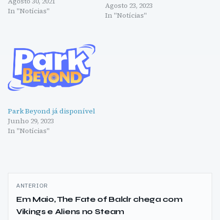
Agosto 30, 2021
Agosto 23, 2023
In "Notícias"
In "Notícias"
Park Beyond já disponível
Junho 29, 2023
In "Notícias"
Navegação
ANTERIOR
de
Em Maio, The Fate of Baldr chega com
Vikings e Aliens no Steam
artigos