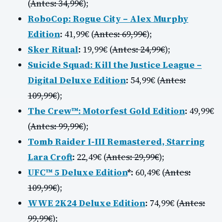
(
Antes: 34,99€
);
RoboCop: Rogue City – Alex Murphy
Edition
: 41,99€ (
Antes: 69,99€
);
Sker Ritual
: 19,99€ (
Antes: 24,99€
);
Suicide Squad: Kill the Justice League –
Digital Deluxe Edition
: 54,99€ (
Antes:
109,99€
);
The Crew
™
: Motorfest Gold Edition
: 49,99€
(
Antes: 99,99€
);
Tomb Raider I-III Remastered, Starring
Lara Croft
: 22,49€ (
Antes: 29,99€
);
UFC™ 5 Deluxe Edition
*
: 60,49€ (
Antes:
109,99€
);
WWE 2K24 Deluxe Edition
: 74,99€ (
Antes:
99,99€
);