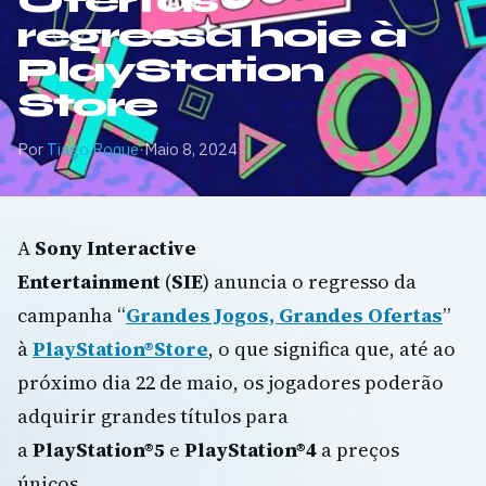
Ofertas”
regressa hoje à
PlayStation
Store
Por
Tiago Roque
·
Maio 8, 2024
A
Sony Interactive
Entertainment
(
SIE
) anuncia o regresso da
campanha “
Grandes Jogos, Grandes Ofertas
”
à
PlayStation®Store
, o que significa que, até ao
próximo dia 22 de maio, os jogadores poderão
adquirir grandes títulos para
a
PlayStation®5
e
PlayStation®4
a preços
únicos.