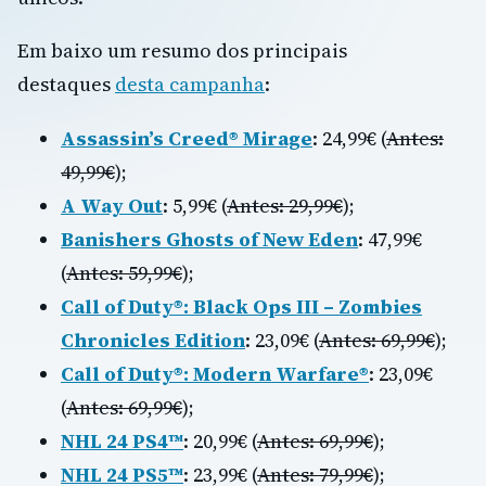
Em baixo um resumo dos principais
destaques
desta campanha
:
Assassin’s Creed® Mirage
: 24,99€ (
Antes:
49,99€
);
A Way Out
: 5,99€ (
Antes: 29,99€
);
Banishers Ghosts of New Eden
: 47,99€
(
Antes: 59,99€
);
Call of Duty®: Black Ops III – Zombies
Chronicles Edition
: 23,09€ (
Antes: 69,99€
);
Call of Duty®: Modern Warfare®
: 23,09€
(
Antes: 69,99€
);
NHL 24 PS4™
: 20,99€ (
Antes: 69,99€
);
NHL 24 PS5™
: 23,99€ (
Antes: 79,99€
);