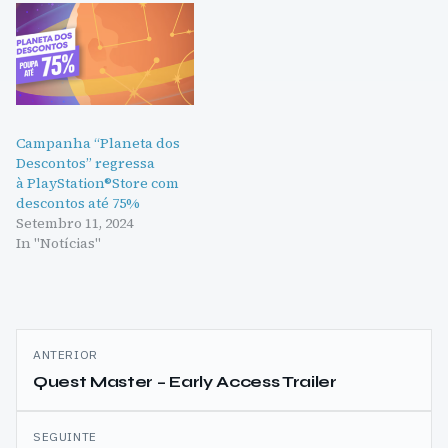
Campanha “Planeta dos
Descontos” regressa
à PlayStation®Store com
descontos até 75%
Setembro 11, 2024
In "Notícias"
Navegação
ANTERIOR
de
Quest Master – Early Access Trailer
artigos
SEGUINTE