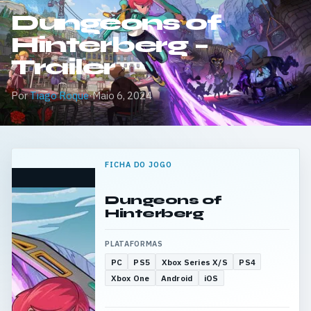
Dungeons of
Hinterberg –
Trailer
Por
Tiago Roque
·
Maio 6, 2024
FICHA DO JOGO
Dungeons of
Hinterberg
PLATAFORMAS
PC
PS5
Xbox Series X/S
PS4
Xbox One
Android
iOS