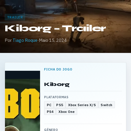
TRAILER
Kiborg – Trailer
Por
Tiago Roque
·
Maio 15, 2024
FICHA DO JOGO
Kiborg
PLATAFORMAS
PC
PS5
Xbox Series X/S
Switch
PS4
Xbox One
GÉNERO