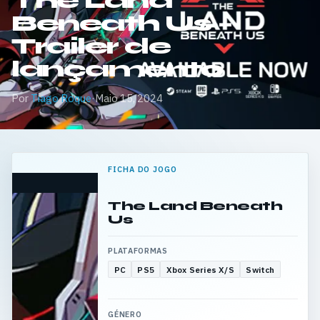
The Land
Beneath Us –
Trailer de
lançamento
Por
Tiago Roque
·
Maio 15, 2024
FICHA DO JOGO
The Land Beneath
Us
PLATAFORMAS
PC
PS5
Xbox Series X/S
Switch
GÉNERO