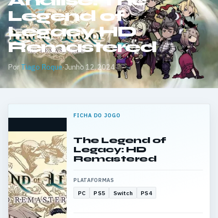
Análise: The
Legend of
Legacy HD
Remastered
Por
Tiago Roque
·
Junho 12, 2024
FICHA DO JOGO
The Legend of
Legacy: HD
Remastered
PLATAFORMAS
PC
PS5
Switch
PS4