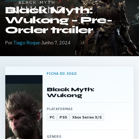
Black Myth:
Wukong – Pre-
Order trailer
Por
Tiago Roque
·
Junho 7, 2024
FICHA DO JOGO
Black Myth:
Wukong
PLATAFORMAS
PC
PS5
Xbox Series X/S
GÉNERO