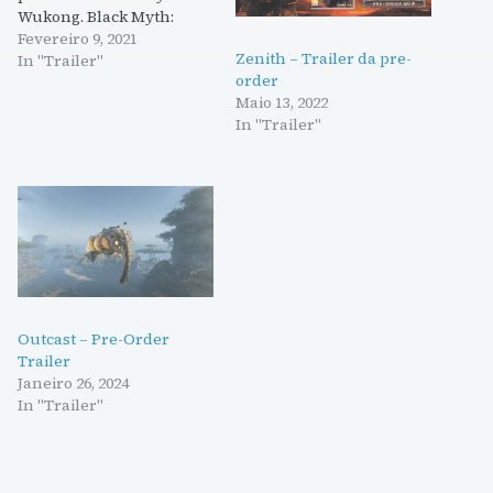
Wukong. Black Myth:
Wukong está em
Fevereiro 9, 2021
Zenith – Trailer da pre-
desenvolvimento para
In "Trailer"
order
todas as consolas e PC e
Maio 13, 2022
pelos videos lançados
In "Trailer"
promete ser fenomenal.
Outcast – Pre-Order
Trailer
Janeiro 26, 2024
In "Trailer"