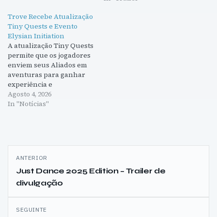
Trove Recebe Atualização
Tiny Quests e Evento
Elysian Initiation
A atualização Tiny Quests
permite que os jogadores
enviem seus Aliados em
aventuras para ganhar
experiência e
recompensas. O evento
Agosto 4, 2026
Elysian Initiation desafia
In "Notícias"
os jogadores a dominar os
quatro Pilares de Elysia.
Navegação
ANTERIOR
de
Just Dance 2025 Edition – Trailer de
divulgação
artigos
SEGUINTE