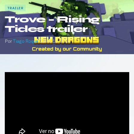
TRAILER
Trove – Rising
Tides trailer
Por
Tiago Roque
·
Junho 18, 2024