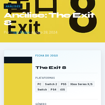
ANÁLISES
Análise: The Exit
8
Por
Tiago Roque
·
Agosto 28, 2024
FICHA DO JOGO
The Exit 8
PLATAFORMAS
PC
Switch 2
PS5
Xbox Series X/S
Switch
PS4
iOS
GÉNERO