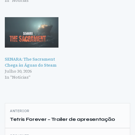
In "Notícias"
SENARA: The Sacrament
Chega às Águas do Steam
Julho 30, 2026
In "Notícias"
Navegação
ANTERIOR
de
Tetris Forever – Trailer de apresentação
artigos