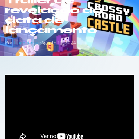
Trailer de
revelação da
data de
lançamento
Por
Tiago Roque
·
Agosto 12, 2024