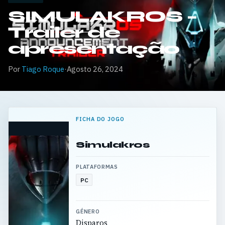
SIMULAKROS –
Trailer de
apresentação
Por
Tiago Roque
·
Agosto 26, 2024
FICHA DO JOGO
Simulakros
PLATAFORMAS
PC
GÉNERO
Disparos