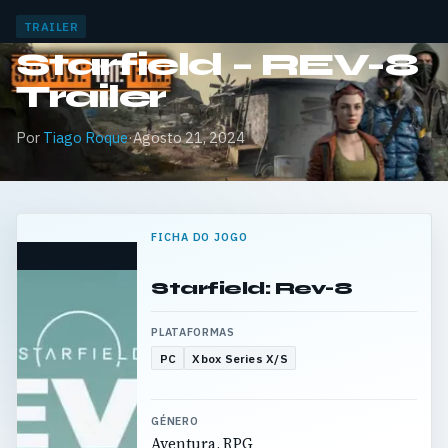
TRAILER
Starfield – REV-8
Trailer
Por
Tiago Roque
·
Agosto 21, 2024
FICHA DO JOGO
Starfield: Rev-8
PLATAFORMAS
PC
Xbox Series X/S
GÉNERO
Aventura, RPG