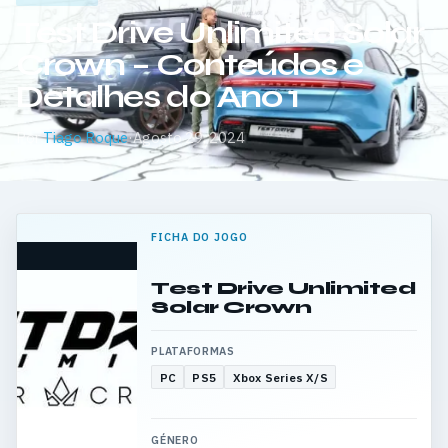
Test Drive Unlimited Solar
Crown – Conteúdos e
Detalhes do Ano 1
Por
Tiago Roque
·
Agosto 29, 2024
FICHA DO JOGO
Test Drive Unlimited
Solar Crown
PLATAFORMAS
PC
PS5
Xbox Series X/S
GÉNERO