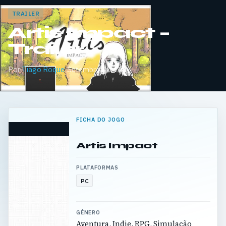
TRAILER
Artis Impact –
Trailer
Por
Tiago Roque
·
Setembro 30, 2024
FICHA DO JOGO
Artis Impact
PLATAFORMAS
PC
GÉNERO
Aventura, Indie, RPG, Simulação