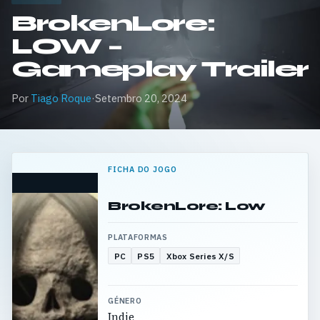
BrokenLore:
LOW –
Gameplay Trailer
Por
Tiago Roque
·
Setembro 20, 2024
FICHA DO JOGO
BrokenLore: Low
PLATAFORMAS
PC
PS5
Xbox Series X/S
GÉNERO
Indie