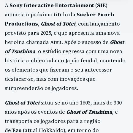
A
Sony Interactive Entertainment
(
SIE
)
anuncia o próximo título da
Sucker Punch
Productions
,
Ghost of Yōtei
, com lançamento
previsto para 2025, e que apresenta uma nova
heroína chamada Atsu. Após o sucesso de
Ghost
of Tsushima
, o estúdio regressa com uma nova
história ambientada no Japão feudal, mantendo
os elementos que fizeram o seu antecessor
destacar-se, mas com inovações que
surpreenderão os jogadores.
Ghost of Yōtei
situa-se no ano 1603, mais de 300
anos após os eventos de
Ghost of Tsushima
, e
transporta os jogadores para a região
de
Ezo
(atual Hokkaido), em torno do