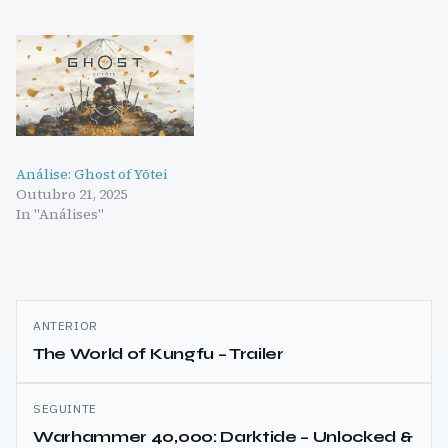
Análise: Ghost of Yōtei
Outubro 21, 2025
In "Análises"
Navegação
ANTERIOR
de
The World of Kungfu – Trailer
artigos
SEGUINTE
Warhammer 40,000: Darktide – Unlocked &