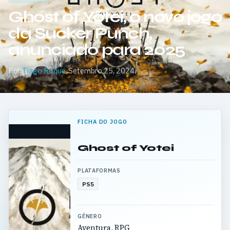
Ghost of Yōtei, o novo jogo
da Sucker Punch,
anunciado para 2025
Por
Tiago Roque
·
Setembro 25, 2024
FICHA DO JOGO
Ghost of Yotei
PLATAFORMAS
PS5
GÉNERO
Aventura, RPG