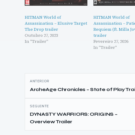
HITMAN World of
HITMAN World of
Assassination – Elusive Target
Assassination – Pat
The Drop trailer
Requiem (ft. Milla J
Outubro 27, 2023
trailer
In "Trailer"
Fevereiro 27, 2026
In "Trailer"
Navegação
ANTERIOR
de
ArcheAge Chronicles – State of Play Trai
artigos
SEGUINTE
DYNASTY WARRIORS: ORIGINS –
Overview Trailer