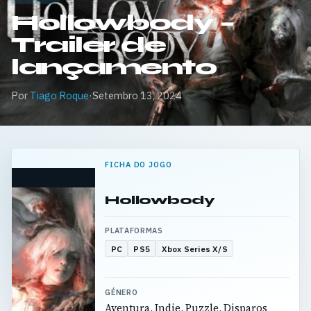
Hollowbody –
Trailer de
lançamento
Por
Tiago Roque
·
Setembro 13, 2024
FICHA DO JOGO
Hollowbody
PLATAFORMAS
PC
PS5
Xbox Series X/S
GÉNERO
Aventura, Indie, Puzzle, Disparos