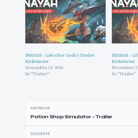
INAYAH – Life after Gods | Trailer
INAYAH – Lif
Kickstarter
Kickstarter
Dezembro 12, 2024
Novembro 27
In "Trailer"
In "Trailer"
Navegação
ANTERIOR
de
Potion Shop Simulator – Trailer
artigos
SEGUINTE