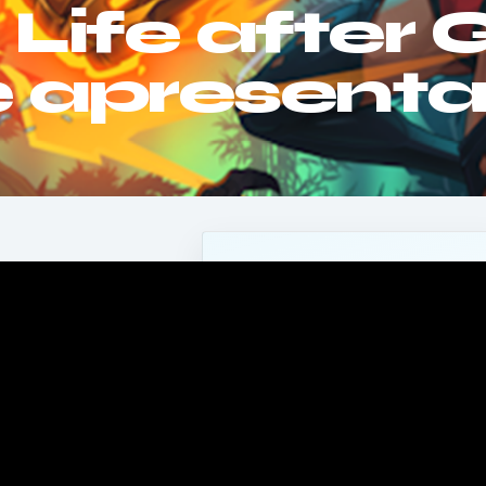
Life after 
de apresent