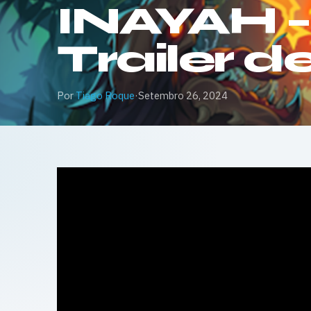
INAYAH – 
Trailer 
Por
Tiago Roque
·
Setembro 26, 2024