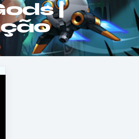
Gods |
ação