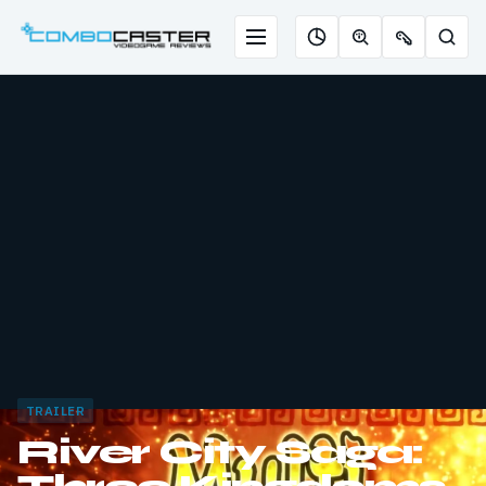
Saltar
para
Menu
Pesqu
Roleta
Descobrir
Ofertas
o
de
jogos
de
conteúdo
jogos
com
chaves
IA
TRAILER
River City Saga: