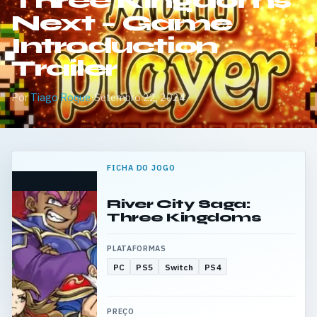
Three Kingdoms
Next – Game
Introduction
Trailer
Por
Tiago Roque
·
Setembro 22, 2024
FICHA DO JOGO
River City Saga:
Three Kingdoms
PLATAFORMAS
PC
PS5
Switch
PS4
PREÇO