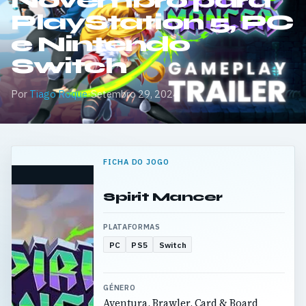
Novembro para
PlayStation 5, PC
e Nintendo
Switch
Por
Tiago Roque
·
Setembro 29, 2024
FICHA DO JOGO
Spirit Mancer
PLATAFORMAS
PC
PS5
Switch
GÉNERO
Aventura, Brawler, Card & Board