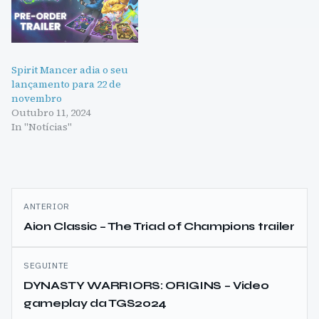
Spirit Mancer adia o seu
lançamento para 22 de
novembro
Outubro 11, 2024
In "Notícias"
Navegação
ANTERIOR
de
Aion Classic – The Triad of Champions trailer
artigos
SEGUINTE
DYNASTY WARRIORS: ORIGINS – Video
gameplay da TGS2024