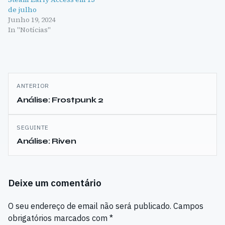
de julho
Junho 19, 2024
In "Notícias"
Navegação
ANTERIOR
de
Análise: Frostpunk 2
artigos
SEGUINTE
Análise: Riven
Deixe um comentário
O seu endereço de email não será publicado.
Campos
obrigatórios marcados com
*