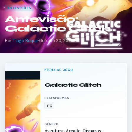
ANTEVISÕES
Antevisão:
Galactic Glitch
Por
Tiago Roque
·
Outubro 20, 2024
FICHA DO JOGO
Galactic Glitch
PLATAFORMAS
PC
GÉNERO
Aventura, Arcade, Disparos,