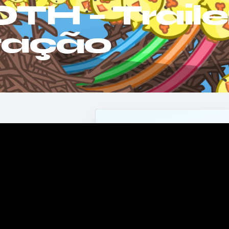
H – Traile
tação