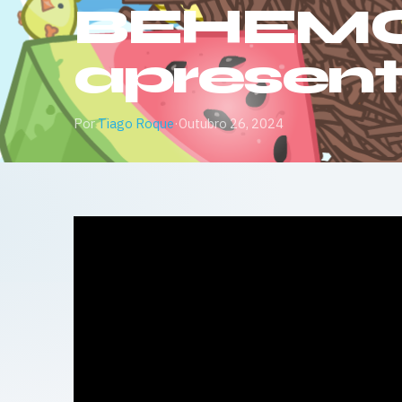
BEHEMOT
apresen
Por
Tiago Roque
·
Outubro 26, 2024