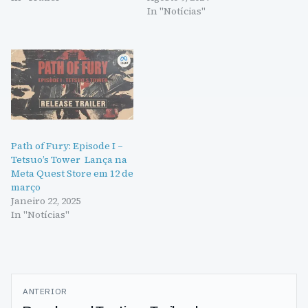
In "Notícias"
Path of Fury: Episode I –
Tetsuo’s Tower Lança na
Meta Quest Store em 12 de
março
Janeiro 22, 2025
In "Notícias"
Navegação
ANTERIOR