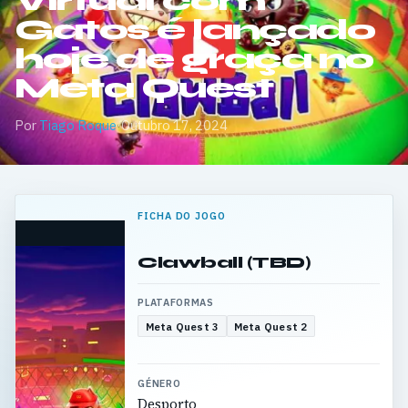
Virtual com
Gatos é lançado
hoje de graça no
Meta Quest
Por
Tiago Roque
·
Outubro 17, 2024
FICHA DO JOGO
Clawball (TBD)
PLATAFORMAS
Meta Quest 3
Meta Quest 2
GÉNERO
Desporto