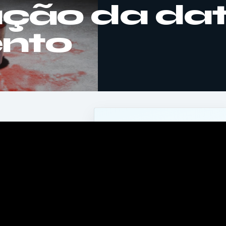
ação da da
nto