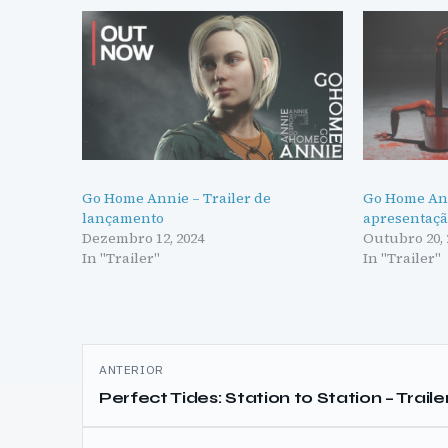
Go Home Annie – Trailer de
Go Home Ann
lançamento
apresentaç
Dezembro 12, 2024
Outubro 20, 
In "Trailer"
In "Trailer"
Navegação
ANTERIOR
de
Perfect Tides: Station to Station – Traile
artigos