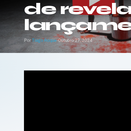
de revel
lançame
Por
Tiago Roque
·
Outubro 27, 2024