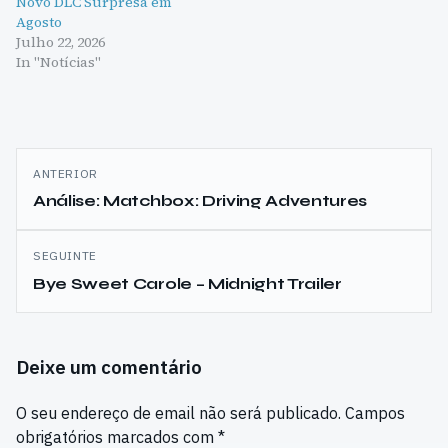
Novo DLC Surpresa em
Agosto
Julho 22, 2026
In "Notícias"
Navegação
ANTERIOR
de
Análise: Matchbox: Driving Adventures
artigos
SEGUINTE
Bye Sweet Carole – Midnight Trailer
Deixe um comentário
O seu endereço de email não será publicado.
Campos
obrigatórios marcados com
*