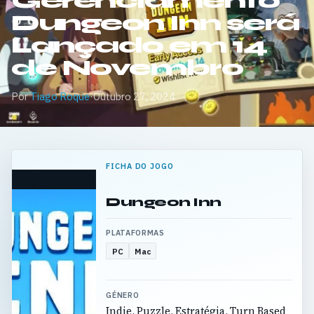
Gerenciamento
Dungeon Inn será
Lançado em 14
de Novembro
Por
Tiago Roque
·
Outubro 27, 2024
FICHA DO JOGO
Dungeon Inn
PLATAFORMAS
PC
Mac
GÉNERO
Indie, Puzzle, Estratégia, Turn Based