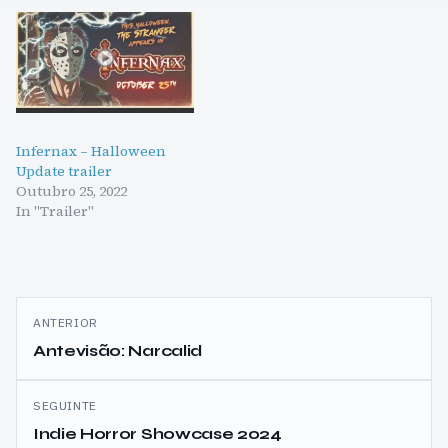
Infernax – Halloween
Update trailer
Outubro 25, 2022
In "Trailer"
Navegação
ANTERIOR
de
Antevisão: Narcalid
artigos
SEGUINTE
Indie Horror Showcase 2024