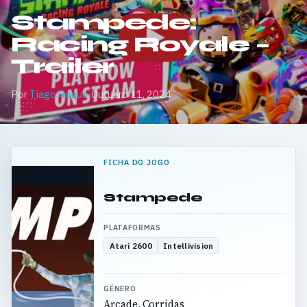
Stampede:
Racing Royale –
Trailer
Por
Tiago Roque
·
Outubro 11, 2024
FICHA DO JOGO
Stampede
PLATAFORMAS
Atari 2600
Intellivision
GÉNERO
Arcade, Corridas