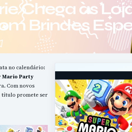
ie Chega às Loja
om Brindes Espe
ta no calendário:
 Mario Party
ora. Com novos
e título promete ser