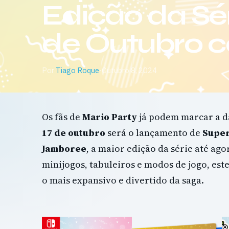
Edição da Sér
de Outubro c
Por
Tiago Roque
·
Outubro 8, 2024
Os fãs de
Mario Party
já podem marcar a da
17 de outubro
será o lançamento de
Super
Jamboree
, a maior edição da série até ag
minijogos, tabuleiros e modos de jogo, est
o mais expansivo e divertido da saga.