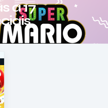
s a 17
ciais