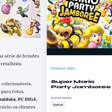
a série de brindes
retalhista
FICHA DO JOGO
Super Mario
s
colecionáveis.
Party Jamboree
para fotos.
baldata
,
PC DIGA
,
PLATAFORMAS
Switch
earão os clientes