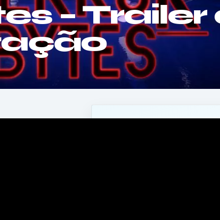
es – Trailer
tação