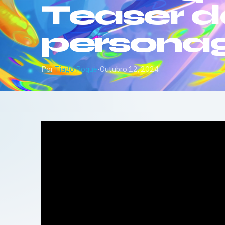
Teaser d
person
Por
Tiago Roque
·
Outubro 12, 2024