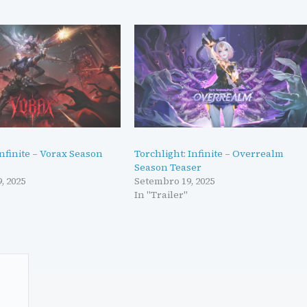
Infinite – Vorax Season
Torchlight: Infinite – Overrealm
Season Teaser
, 2025
Setembro 19, 2025
In "Trailer"