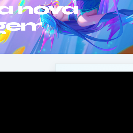
a nova
agem