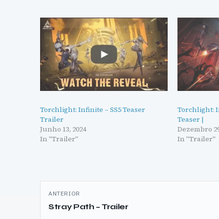
Torchlight: Infinite – SS5 Teaser
Torchlight: 
Trailer
Teaser |
Junho 13, 2024
Dezembro 29
In "Trailer"
In "Trailer"
Navegação
ANTERIOR
de
Stray Path – Trailer