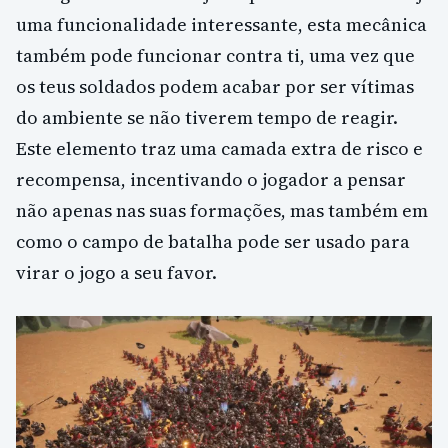
uma funcionalidade interessante, esta mecânica
também pode funcionar contra ti, uma vez que
os teus soldados podem acabar por ser vítimas
do ambiente se não tiverem tempo de reagir.
Este elemento traz uma camada extra de risco e
recompensa, incentivando o jogador a pensar
não apenas nas suas formações, mas também em
como o campo de batalha pode ser usado para
virar o jogo a seu favor.