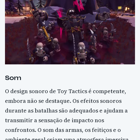
Som
O design sonoro de Toy Tactics é competente,
embora não se destaque. Os efeitos sonoros
durante as batalhas são adequados e ajudam a
transmitir a sensação de impacto nos
confrontos. O som das armas, os feitiços e o
ambiente geral criam uma atmosfera imersiva,