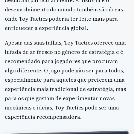
destacam particularmente. A história e o
desenvolvimento do mundo também são áreas
onde Toy Tactics poderia ter feito mais para
enriquecer a experiência global.
Apesar das suas falhas, Toy Tactics oferece uma
lufada de ar fresco no género de estratégia e é
recomendado para jogadores que procuram
algo diferente. O jogo pode não ser para todos,
especialmente para aqueles que preferem uma
experiência mais tradicional de estratégia, mas
para os que gostam de experimentar novas
mecânicas e ideias, Toy Tactics pode ser uma
experiência recompensadora.