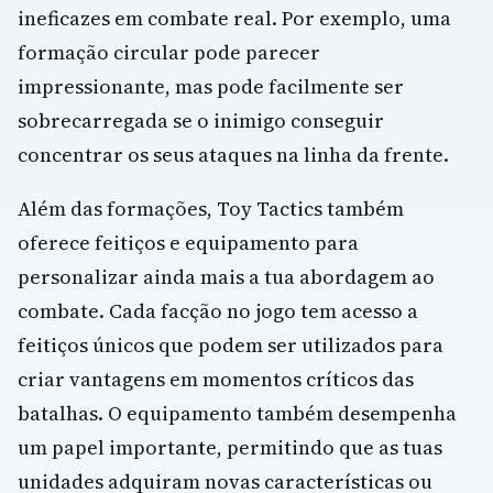
ineficazes em combate real. Por exemplo, uma
formação circular pode parecer
impressionante, mas pode facilmente ser
sobrecarregada se o inimigo conseguir
concentrar os seus ataques na linha da frente.
Além das formações, Toy Tactics também
oferece feitiços e equipamento para
personalizar ainda mais a tua abordagem ao
combate. Cada facção no jogo tem acesso a
feitiços únicos que podem ser utilizados para
criar vantagens em momentos críticos das
batalhas. O equipamento também desempenha
um papel importante, permitindo que as tuas
unidades adquiram novas características ou