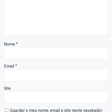
Nome
*
Email
*
Site
Guardar o meu nome, email e site neste navegador