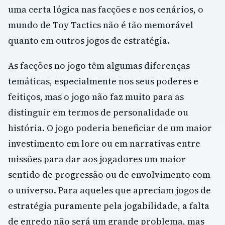
uma certa lógica nas facções e nos cenários, o
mundo de Toy Tactics não é tão memorável
quanto em outros jogos de estratégia.
As facções no jogo têm algumas diferenças
temáticas, especialmente nos seus poderes e
feitiços, mas o jogo não faz muito para as
distinguir em termos de personalidade ou
história. O jogo poderia beneficiar de um maior
investimento em lore ou em narrativas entre
missões para dar aos jogadores um maior
sentido de progressão ou de envolvimento com
o universo. Para aqueles que apreciam jogos de
estratégia puramente pela jogabilidade, a falta
de enredo não será um grande problema, mas