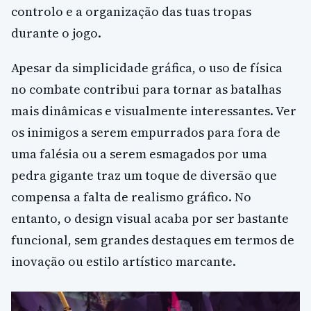
controlo e a organização das tuas tropas
durante o jogo.
Apesar da simplicidade gráfica, o uso de física
no combate contribui para tornar as batalhas
mais dinâmicas e visualmente interessantes. Ver
os inimigos a serem empurrados para fora de
uma falésia ou a serem esmagados por uma
pedra gigante traz um toque de diversão que
compensa a falta de realismo gráfico. No
entanto, o design visual acaba por ser bastante
funcional, sem grandes destaques em termos de
inovação ou estilo artístico marcante.