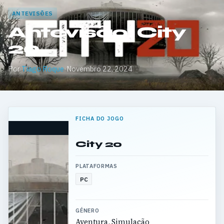
ANTEVISÕES
Antevisão: City
20
Por
Tiago Roque
·
Novembro 22, 2024
FICHA DO JOGO
City 20
PLATAFORMAS
PC
GÉNERO
Aventura, Simulação