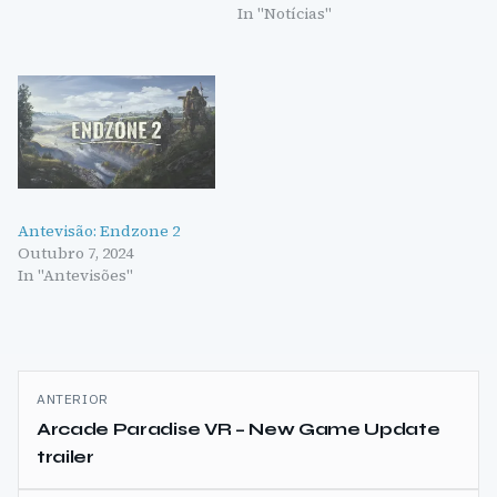
In "Notícias"
Antevisão: Endzone 2
Outubro 7, 2024
In "Antevisões"
Navegação
ANTERIOR
de
Arcade Paradise VR – New Game Update
trailer
artigos